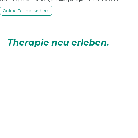
Online Termin sichern
Therapie neu erleben.
Ergotherapie ist eine vielseitige Therapieform, die sich darauf
konzentriert, Menschen in ihrer individuellen Lebensqualität zu
unterstützen und ihnen zu helfen, alltägliche Aktivitäten wieder
selbstständig und erfolgreich auszuführen.
online Termin sichern