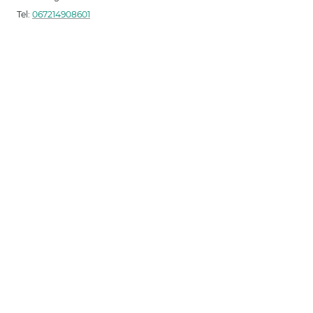
Tel:
067214908601