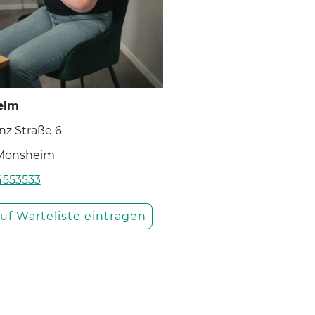
eim
nz Straße 6
Monsheim
4553533
auf Warteliste eintragen