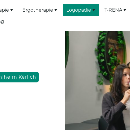
apie
Ergotherapie
Logopädie
T-RENA
ng
hlheim Kärlich