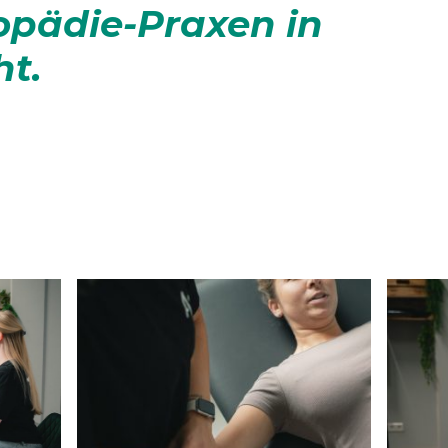
opädie-Praxen in
ht.