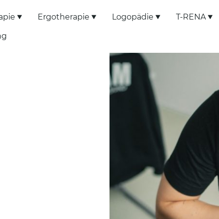
apie
Ergotherapie
Logopädie
T-RENA
ng