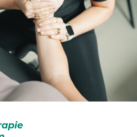
rapie
m