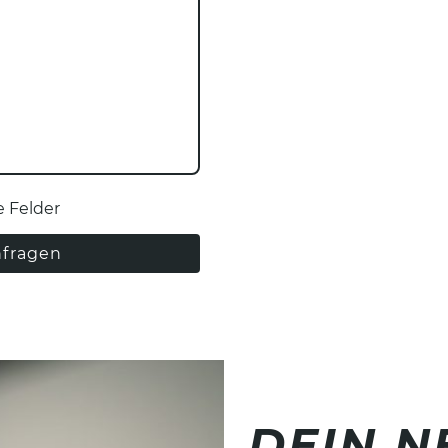
e Felder
nfragen
DEIN 