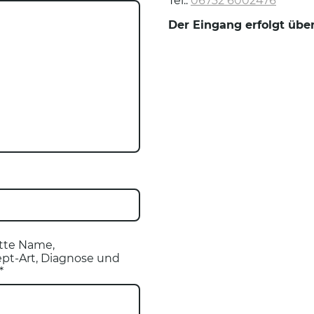
Tel.:
06732 6002476
Der Eingang erfolgt übe
itte Name,
pt-Art, Diagnose und
*