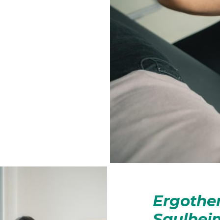
Ergothe
Saulhei